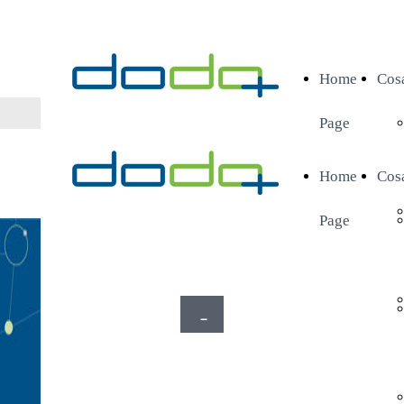
Home
Cos
Page
Home
Cos
Page
-