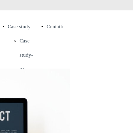
Case study
Contatti
Case
study-
01
Case
study-
02
Case