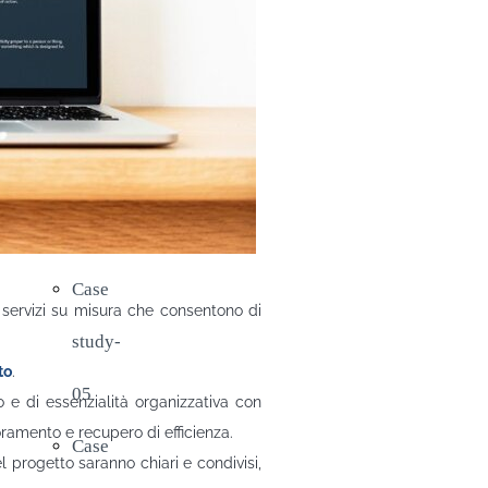
study-
03
Case
study-
04
Case
servizi su misura che consentono di
study-
to
.
05
to e di essenzialità organizzativa con
ramento e recupero di efficienza.
Case
l progetto saranno chiari e condivisi,