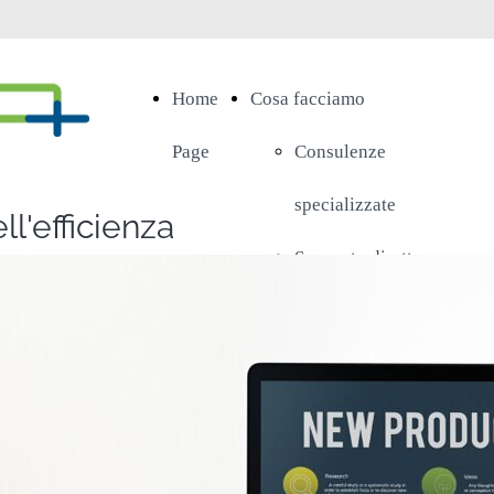
Home
Cosa facciamo
Page
Consulenze
specializzate
l'efficienza
Supporto diretto e
continuato
Consolidamento ed
Espansione del
mercato