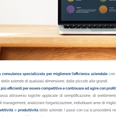
Miglioramento
dell'efficienza
Industria 4.0
Approccio innovativo
al Marketing
le
 consulenza specializzata per migliorare l'efficienza aziendale
con 
delle aziende di qualsiasi dimensione, dalle piccole alle grandi.
e
più efficienti per essere competitive
e continuare ad agire con profit
a passa attraverso logiche applicate di semplificazione, di snellimen
il management, analizzare l’organizzazione, individuare aree di miglio
titività
e
produttività
delle aziende. I passi con cui si procederà ne