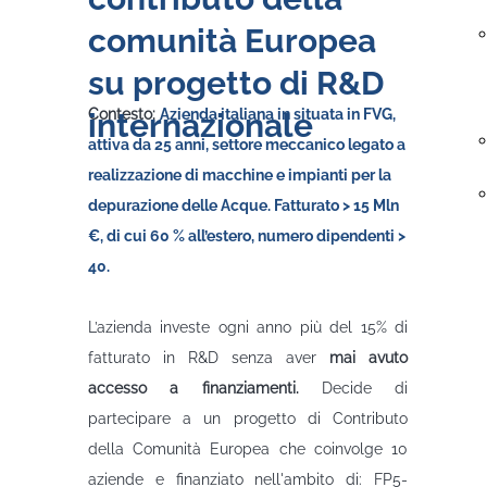
comunità Europea
su progetto di R&D
Contesto:
Azienda italiana in situata in FVG,
internazionale
attiva da 25 anni, settore meccanico legato a
realizzazione di macchine e impianti per la
depurazione delle Acque. Fatturato > 15 Mln
€, di cui 60 % all’estero, numero dipendenti >
40.
Problema
L’azienda investe ogni anno più del 15% di
fatturato in R&D senza aver
mai avuto
accesso a finanziamenti.
Decide di
partecipare a un progetto di Contributo
della Comunità Europea che coinvolge 10
aziende e finanziato nell'ambito di: FP5-