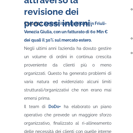
attraverso la
revisione dei
processi interni.
Contesto:
Azienda italiana situata in Friuli-
Venezia Giulia, con un fatturato di 60 Mln €
dei quali il 30% sul mercato estero.
Negli ultimi anni l’azienda ha dovuto gestire
un volume di ordini in continua crescita
proveniente da clienti più o meno
organizzati. Questo ha generato problemi di
varia natura ed evidenziato alcuni limiti
strutturali/organizzativi che non erano mai
emersi prima.
Il team di
DoDo+
ha elaborato un piano
operativo che prevede un maggiore sforzo
organizzativo, finalizzato al ri-allineamento
delle necessità dei clienti con quelle interne