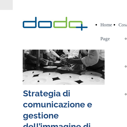
Home
Cos
Page
Strategia di
comunicazione e
gestione
dell’immagine di